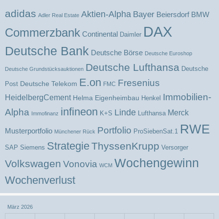
adidas
Aktien-Alpha
Bayer
BMW
Beiersdorf
Adler Real Estate
DAX
Commerzbank
Continental
Daimler
Deutsche Bank
Deutsche Börse
Deutsche Euroshop
Deutsche Lufthansa
Deutsche
Deutsche Grundstücksauktionen
E.on
Fresenius
Deutsche Telekom
Post
FMC
Immobilien-
HeidelbergCement
Helma Eigenheimbau
Henkel
infineon
Alpha
Linde
Merck
K+S
Lufthansa
Immofinanz
RWE
Portfolio
Musterportfolio
ProSiebenSat.1
Münchener Rück
Strategie
ThyssenKrupp
SAP
Versorger
Siemens
Wochengewinn
Volkswagen
Vonovia
WCM
Wochenverlust
März 2026