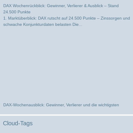
DAX Wochenrückblick: Gewinner, Verlierer & Ausblick – Stand
24.500 Punkte
1. Marktüberblick: DAX rutscht auf 24.500 Punkte – Zinssorgen und
schwache Konjunkturdaten belasten Die...
DAX-Wochenausblick: Gewinner, Verlierer und die wichtigsten
Impulse für die kommende Börsenwoche
Marktüberblick: DAX unter Druck – schwache Konjunktursignale
belasten die Stimmung Die vergangene Hande...
Cloud-Tags