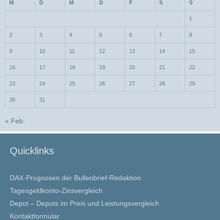
M
D
M
D
F
S
S
1
2
3
4
5
6
7
8
9
10
11
12
13
14
15
16
17
18
19
20
21
22
23
24
25
26
27
28
29
30
31
« Feb.
Quicklinks
DAX-Prognosen der Bullenbrief-Redaktion
Tagesgeldkonto-Zinsvergleich
Depot – Depots im Preis und Leistungsvergleich
Kontaktformular