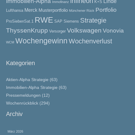
infineon
Immobilien-Alpha
Linde
K+S
Immofinanz
Portfolio
Merck
Musterportfolio
Lufthansa
Münchener Rück
RWE
Strategie
ProSiebenSat.1
SAP
Siemens
ThyssenKrupp
Volkswagen
Vonovia
Versorger
Wochengewinn
Wochenverlust
WCM
Kategorien
Aktien-Alpha Strategie
(63)
Immobilien-Alpha Strategie
(63)
Pressemeldungen
(12)
Wochenrückblick
(294)
Archiv
März 2026