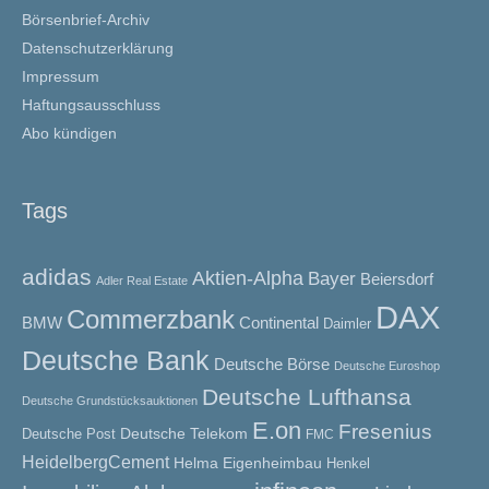
Börsenbrief-Archiv
Datenschutzerklärung
Impressum
Haftungsausschluss
Abo kündigen
Tags
adidas
Aktien-Alpha
Bayer
Beiersdorf
Adler Real Estate
DAX
Commerzbank
BMW
Continental
Daimler
Deutsche Bank
Deutsche Börse
Deutsche Euroshop
Deutsche Lufthansa
Deutsche Grundstücksauktionen
E.on
Fresenius
Deutsche Telekom
Deutsche Post
FMC
HeidelbergCement
Helma Eigenheimbau
Henkel