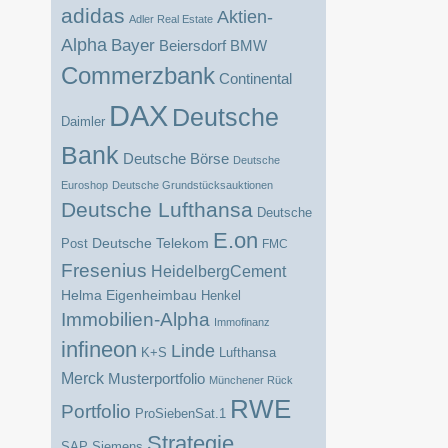
adidas
Aktien-
Adler Real Estate
Alpha
Bayer
BMW
Beiersdorf
Commerzbank
Continental
DAX
Deutsche
Daimler
Bank
Deutsche Börse
Deutsche
Euroshop
Deutsche Grundstücksauktionen
Deutsche Lufthansa
Deutsche
E.on
Deutsche Telekom
Post
FMC
Fresenius
HeidelbergCement
Helma Eigenheimbau
Henkel
Immobilien-Alpha
Immofinanz
infineon
Linde
K+S
Lufthansa
Merck
Musterportfolio
Münchener Rück
RWE
Portfolio
ProSiebenSat.1
Strategie
SAP
Siemens