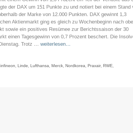
egte der DAX um 151 Punkte zu und notiert bei einem Stand
oberhalb der Marke von 12.000 Punkten. DAX gewinnt 1,3
schen Aktienmarkt ging es gleich zu Wochenbeginn nach obe
kt sowie ein positives Resümee zur Berichtssaison der 30
kt einen Tagesgewinn von 0,7 Prozent beschert. Die Insol
Dienstag. Trotz …
weiterlesen…
,
infineon
,
Linde
,
Lufthansa
,
Merck
,
Nordkorea
,
Praxair
,
RWE
,