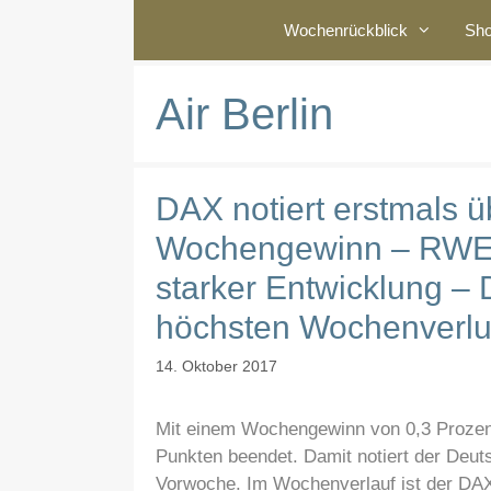
Zum
Wochenrückblick
Sh
Inhalt
springen
Air Berlin
DAX notiert erstmals 
Wochengewinn – RWE, 
starker Entwicklung 
höchsten Wochenverlu
14. Oktober 2017
Mit einem Wochengewinn von 0,3 Prozent
Punkten beendet. Damit notiert der Deu
Vorwoche. Im Wochenverlauf ist der DAX