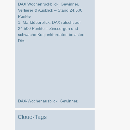
Verlierer & Ausblick – Stand 24.500
Punkte
1. Marktüberblick: DAX rutscht auf
24.500 Punkte – Zinssorgen und
schwache Konjunkturdaten belasten
Die...
DAX-Wochenausblick: Gewinner,
Verlierer und die wichtigsten Impulse für
die kommende Börsenwoche
Marktüberblick: DAX unter Druck –
Cloud-Tags
schwache Konjunktursignale belasten
die Stimmung Die vergangene Hande...