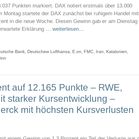
3.037 Punkten markiert. DAX notiert erstmals über 13.000
 Montag startete der DAX zunächst bei ruhigem Handel mit
zent in die neue Woche. Diesen Gewinn gab er am Dienstag
erwartete Erklärung …
weiterlesen…
utsche Bank
,
Deutschew Lufthansa
,
E.on
,
FMC
,
Iran
,
Katalonien
,
inn
ent auf 12.165 Punkte – RWE,
t starker Kursentwicklung –
erck mit höchsten Kursverlusten
t einem Gewinn von 1,3 Prozent ein Teil der Verluste aus 