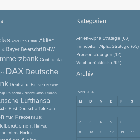
gs
Kategorien
Aktien-Alpha Strategie
(63)
idas
Aktien-
Adler Real Estate
Immobilien-Alpha Strategie
(63)
ha
Bayer
BMW
Beiersdorf
Pressemeldungen
(12)
mmerzbank
Continental
Wochenrückblick
(294)
DAX
Deutsche
Archiv
ler
nk
Deutsche Börse
Deutsche
März 2026
hop
Deutsche Grundstücksauktionen
utsche Lufthansa
M
D
M
D
F
S
Deutsche Telekom
sche Post
on
Fresenius
FMC
2
3
4
5
6
7
delbergCement
Helma
nheimbau
Henkel
9
10
11
12
13
14