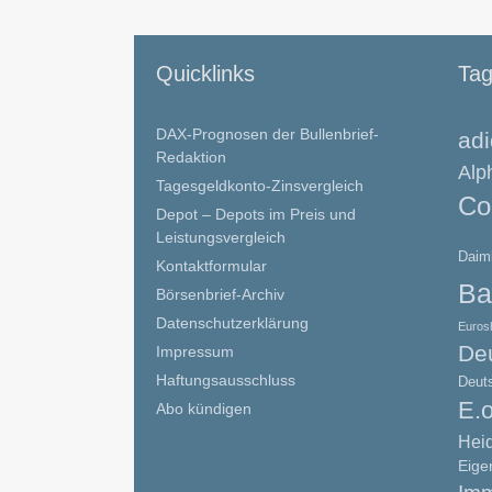
Quicklinks
Ta
DAX-Prognosen der Bullenbrief-
ad
Redaktion
Alp
Tagesgeldkonto-Zinsvergleich
Co
Depot – Depots im Preis und
Leistungsvergleich
Daim
Kontaktformular
Ba
Börsenbrief-Archiv
Datenschutzerklärung
Euros
De
Impressum
Haftungsausschluss
Deut
E.
Abo kündigen
Hei
Eige