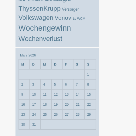
ThyssenKrupp
Versorger
Volkswagen
Vonovia
WCM
Wochengewinn
Wochenverlust
März 2026
M
D
M
D
F
S
S
1
2
3
4
5
6
7
8
9
10
11
12
13
14
15
16
17
18
19
20
21
22
23
24
25
26
27
28
29
30
31