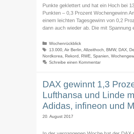
Punkte geklettert und hat ein Hoch bei 1
Punkten – 0,3 Prozent Wochengewinn Am
einem leichten Tagesgewinn von 0,2 Pro
dann auch wieder ab. Die mit Spannung 
Kategorien
Wochenrückblick
Schlagwörter
13.000
,
Air Berlin
,
Allzeithoch
,
BMW
,
DAX
,
De
Nordkorea
,
Rekord
,
RWE
,
Spanien
,
Wochengew
Schreibe einen Kommentar
DAX gewinnt 1,3 Proz
Lufthansa und Linde mi
Adidas, infineon und M
20. August 2017
In der vergangenen Woche hat der DAX mi