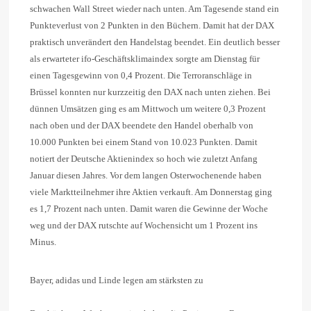
schwachen Wall Street wieder nach unten. Am Tagesende stand ein
Punkteverlust von 2 Punkten in den Büchern. Damit hat der DAX
praktisch unverändert den Handelstag beendet. Ein deutlich besser
als erwarteter ifo-Geschäftsklimaindex sorgte am Dienstag für
einen Tagesgewinn von 0,4 Prozent. Die Terroranschläge in
Brüssel konnten nur kurzzeitig den DAX nach unten ziehen. Bei
dünnen Umsätzen ging es am Mittwoch um weitere 0,3 Prozent
nach oben und der DAX beendete den Handel oberhalb von
10.000 Punkten bei einem Stand von 10.023 Punkten. Damit
notiert der Deutsche Aktienindex so hoch wie zuletzt Anfang
Januar diesen Jahres. Vor dem langen Osterwochenende haben
viele Marktteilnehmer ihre Aktien verkauft. Am Donnerstag ging
es 1,7 Prozent nach unten. Damit waren die Gewinne der Woche
weg und der DAX rutschte auf Wochensicht um 1 Prozent ins
Minus.
Bayer, adidas und Linde legen am stärksten zu