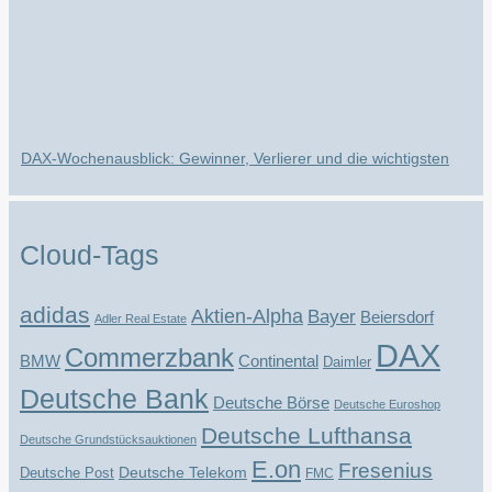
DAX-Wochenausblick: Gewinner, Verlierer und die wichtigsten
Impulse für die kommende Börsenwoche
Marktüberblick: DAX unter Druck – schwache Konjunktursignale
belasten die Stimmung Die vergangene Hande...
Cloud-Tags
adidas
Aktien-Alpha
Bayer
Beiersdorf
Adler Real Estate
DAX
Commerzbank
BMW
Continental
Daimler
Deutsche Bank
Deutsche Börse
Deutsche Euroshop
Deutsche Lufthansa
Deutsche Grundstücksauktionen
E.on
Fresenius
Deutsche Telekom
Deutsche Post
FMC