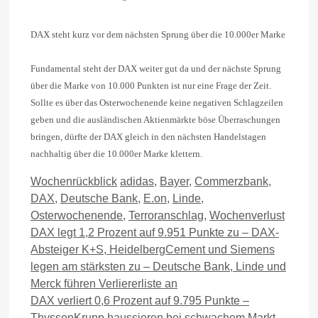
DAX steht kurz vor dem nächsten Sprung über die 10.000er Marke
Fundamental steht der DAX weiter gut da und der nächste Sprung
über die Marke von 10.000 Punkten ist nur eine Frage der Zeit.
Sollte es über das Osterwochenende keine negativen Schlagzeilen
geben und die ausländischen Aktienmärkte böse Überraschungen
bringen, dürfte der DAX gleich in den nächsten Handelstagen
nachhaltig über die 10.000er Marke klettern.
Kategorien
Schlagwörter
Wochenrückblick
adidas
,
Bayer
,
Commerzbank
,
DAX
,
Deutsche Bank
,
E.on
,
Linde
,
Osterwochenende
,
Terroranschlag
,
Wochenverlust
DAX legt 1,2 Prozent auf 9.951 Punkte zu – DAX-
Absteiger K+S, HeidelbergCement und Siemens
legen am stärksten zu – Deutsche Bank, Linde und
Merck führen Verliererliste an
DAX verliert 0,6 Prozent auf 9.795 Punkte –
ThyssenKrupp haussieren bei schwachem Markt,