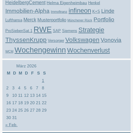
HeidelbergCement
Helma Eigenheimbau
Henkel
infineon
Immobilien-Alpha
Linde
K+S
Immofinanz
Portfolio
Merck
Musterportfolio
Lufthansa
Münchener Rück
RWE
Strategie
ProSiebenSat.1
SAP
Siemens
ThyssenKrupp
Volkswagen
Vonovia
Versorger
Wochengewinn
Wochenverlust
WCM
März 2026
M
D
M
D
F
S
S
1
2
3
4
5
6
7
8
9
10
11
12
13
14
15
16
17
18
19
20
21
22
23
24
25
26
27
28
29
30
31
« Feb.