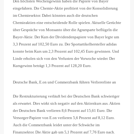
Den höchsten Wochengewinn haben die Papiere von Bayer
eingefahren. Die Chemie-Aktie profitiert von der Konsolidierung
im Chemiesektor. Dabei könnten auch die deutschen
Chemieaktien eine entscheidende Rolle spielen. Aktuelle Gerüchte
über Gespräche von Monsanto über die Agrarsparte beflügeln die
Bayer-Aktie. Der Kurs der Dividendenpapiere von Bayer legte um
3,3 Prozent auf 102,50 Euro zu. Der Sportartikelhersteller adidas
konnte beim Kurs um 2,3 Prozent auf 102,45 Euro gewinnen. Und
Linde erholen sich von den Verlusten der Vorwoche wieder. Der
Kursgewinn beträgt 1,3 Prozent auf 128,20 Euro.
Deutsche Bank, E.on und Commerzbank führen Verliererliste an
Die Restrukturierung verläuft bei der Deutschen Bank schwieriger
als erwartet. Dies wirkt sich negativ auf den Aktienkurs aus. Aktien
der Deutschen Bank verlieren 8,6 Prozent auf 15,61 Euro. Die
Versorger-Papiere von E.on verlieren 5,6 Prozent auf 8,12 Euro.
Auch die Commerzbank leidet unter der Schwäche im
Finanzsektor. Die Aktie gab um 5,1 Prozent auf 7,76 Euro nach.