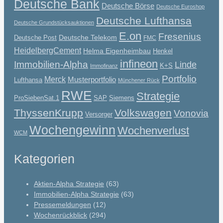
Deutsche Bank
Deutsche Börse
Deutsche Euroshop
Deutsche Lufthansa
Deutsche Grundstücksauktionen
E.on
Fresenius
Deutsche Telekom
Deutsche Post
FMC
HeidelbergCement
Helma Eigenheimbau
Henkel
infineon
Immobilien-Alpha
Linde
K+S
Immofinanz
Portfolio
Merck
Musterportfolio
Lufthansa
Münchener Rück
RWE
Strategie
ProSiebenSat.1
SAP
Siemens
ThyssenKrupp
Volkswagen
Vonovia
Versorger
Wochengewinn
Wochenverlust
WCM
Kategorien
Aktien-Alpha Strategie
(63)
Immobilien-Alpha Strategie
(63)
Pressemeldungen
(12)
Wochenrückblick
(294)