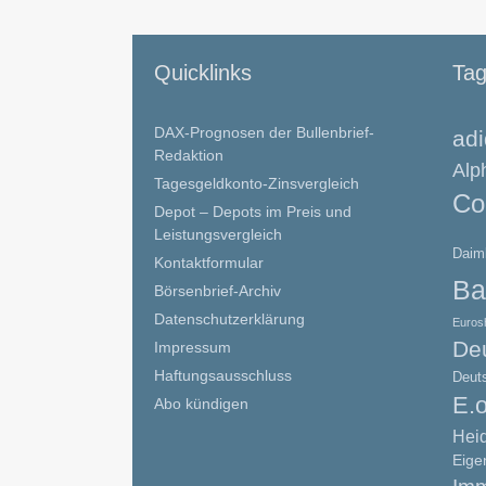
Quicklinks
Ta
DAX-Prognosen der Bullenbrief-
ad
Redaktion
Alp
Tagesgeldkonto-Zinsvergleich
Co
Depot – Depots im Preis und
Leistungsvergleich
Daim
Kontaktformular
Ba
Börsenbrief-Archiv
Datenschutzerklärung
Euros
De
Impressum
Haftungsausschluss
Deut
E.
Abo kündigen
Hei
Eige