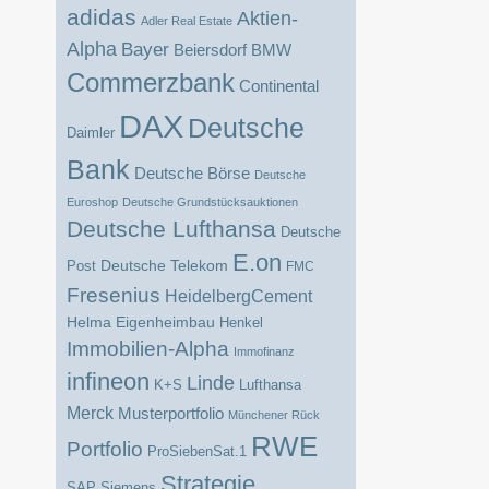
adidas
Aktien-
Adler Real Estate
Alpha
Bayer
BMW
Beiersdorf
Commerzbank
Continental
DAX
Deutsche
Daimler
Bank
Deutsche Börse
Deutsche
Euroshop
Deutsche Grundstücksauktionen
Deutsche Lufthansa
Deutsche
E.on
Deutsche Telekom
Post
FMC
Fresenius
HeidelbergCement
Helma Eigenheimbau
Henkel
Immobilien-Alpha
Immofinanz
infineon
Linde
K+S
Lufthansa
Merck
Musterportfolio
Münchener Rück
RWE
Portfolio
ProSiebenSat.1
Strategie
SAP
Siemens