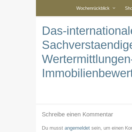
Zum
Wochenrückblick
Sh
Inhalt
springen
Das-international
Sachverstaendig
Wertermittlungen-
Immobilienbewer
Schreibe einen Kommentar
Du musst
angemeldet
sein, um einen K