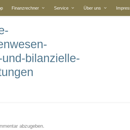
op
Finanzrechner
Service
Über uns
Impre
e-
enwesen-
und-bilanzielle-
tungen
ommentar abzugeben.