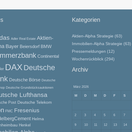
gs
Kategorien
Aktien-Alpha Strategie
(63)
idas
Aktien-
Adler Real Estate
Immobilien-Alpha Strategie
(63)
ha
Bayer
BMW
Beiersdorf
Pressemeldungen
(12)
mmerzbank
Continental
Wochenrückblick
(294)
DAX
Deutsche
Archiv
ler
nk
Deutsche Börse
Deutsche
März 2026
hop
Deutsche Grundstücksauktionen
utsche Lufthansa
M
D
M
D
F
S
Deutsche Telekom
sche Post
on
Fresenius
FMC
2
3
4
5
6
7
delbergCement
Helma
nheimbau
Henkel
9
10
11
12
13
14