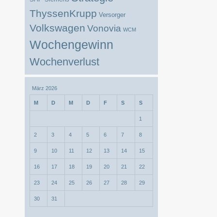
ThyssenKrupp
Versorger
Volkswagen
Vonovia
WCM
Wochengewinn
Wochenverlust
März 2026
M
D
M
D
F
S
S
1
2
3
4
5
6
7
8
9
10
11
12
13
14
15
16
17
18
19
20
21
22
23
24
25
26
27
28
29
30
31