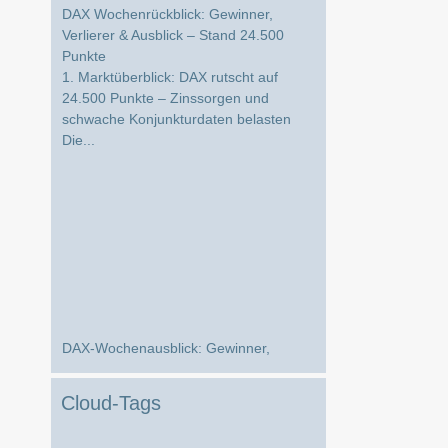
Verlierer & Ausblick – Stand 24.500
Punkte
1. Marktüberblick: DAX rutscht auf
24.500 Punkte – Zinssorgen und
schwache Konjunkturdaten belasten
Die...
DAX-Wochenausblick: Gewinner,
Verlierer und die wichtigsten Impulse für
die kommende Börsenwoche
Marktüberblick: DAX unter Druck –
Cloud-Tags
schwache Konjunktursignale belasten
die Stimmung Die vergangene Hande...